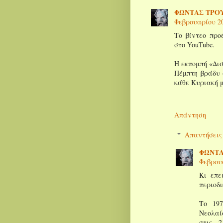
ΦΩΝΤΑΣ ΤΡΟΥ
Φεβρουαρίου 201
Το βίντεο προ
στο YouTube.
Η εκπομπή «Δισ
Πέμπτη βράδυ σ
κάθε Κυριακή μ
Απάντηση
Απαντήσεις
ΦΩΝΤΑ
Φεβρουα
Κι επε
περιοδ
Το 197
Νεολαί
στις 2