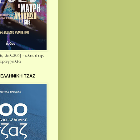
6, σελ.205] - κλικ στην
παραγγελία
 ΕΛΛΗΝΙΚΗ ΤΖΑΖ