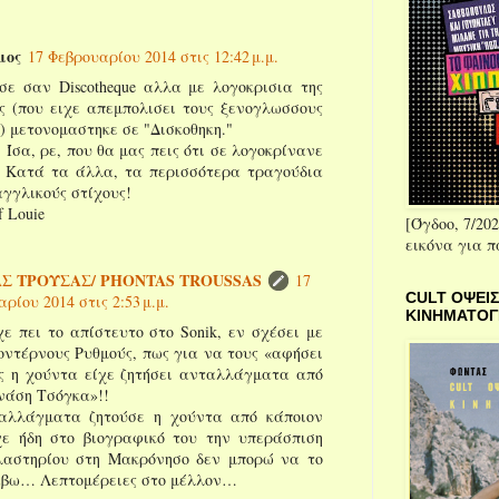
μος
17 Φεβρουαρίου 2014 στις 12:42 μ.μ.
ησε σαν Discotheque αλλα με λογοκρισια της
ς (που ειχε απεμπολισει τους ξενογλωσσους
) μετονομαστηκε σε "Δισκοθηκη."
 Ίσα, ρε, που θα μας πεις ότι σε λογοκρίνανε
! Κατά τα άλλα, τα περισσότερα τραγούδια
αγγλικούς στίχους!
 Louie
[Όγδοο, 7/202
εικόνα για 
Σ ΤΡΟΥΣΑΣ/ PHONTAS TROUSSAS
17
CULT ΟΨΕΙΣ
ρίου 2014 στις 2:53 μ.μ.
ΚΙΝΗΜΑΤΟ
χε πει το απίστευτο στο Sonik, εν σχέσει με
οντέρνους Ρυθμούς, πως για να τους «αφήσει
ς η χούντα είχε ζητήσει ανταλλάγματα από
νάση Τσόγκα»!!
αλλάγματα ζητούσε η χούντα από κάποιον
χε ήδη στο βιογραφικό του την υπεράσπιση
λαστηρίου στη Μακρόνησο δεν μπορώ να το
βω… Λεπτομέρειες στο μέλλον…