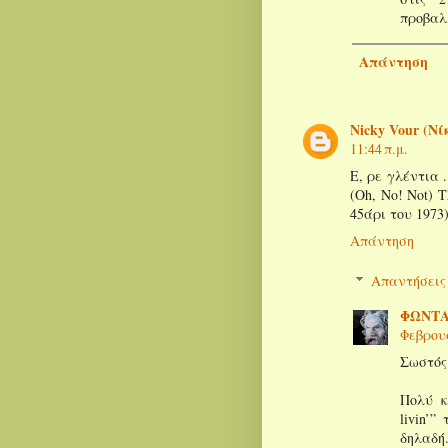
προβαλλ
Απάντηση
Nicky Vour (Νί
11:44 π.μ.
Ε, ρε γλέντια .
(Oh, No! Not) T
45άρι του 1973)
Απάντηση
Απαντήσεις
ΦΩΝΤΑ
Φεβρουα
Σωστός
Πολύ κ
livin’”
δηλαδή