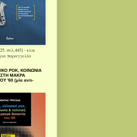
25, σελ.445] - κλικ
 για παραγγελία
ΙΚΟ ΡΟΚ, ΚΟΙΝΩΝΙΑ
 ΣΤΗ ΜΑΚΡΑ
Υ '60 (μία αντι-