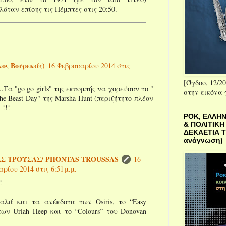
όταν επίσης τις Πέμπτες στις 20:50.
κος Βουρεκάς)
16 Φεβρουαρίου 2014 στις
[Όγδοο, 12/20
..Τα "go go girls" της εκπομπής να χορεύουν το "
στην εικόνα
he Beast Day" της Marsha Hunt (περιζήτητο πλέον
 !!!
ΡΟΚ, ΕΛΛΗΝ
& ΠΟΛΙΤΙΚΗ
ΔΕΚΑΕΤΙΑ ΤΟ
ανάγνωση)
Σ ΤΡΟΥΣΑΣ/ PHONTAS TROUSSAS
16
ρίου 2014 στις 6:51 μ.μ.
!
αλά και τα ανέκδοτα των Osiris, το “Easy
 των Uriah Heep και το “Colours” του Donovan
.