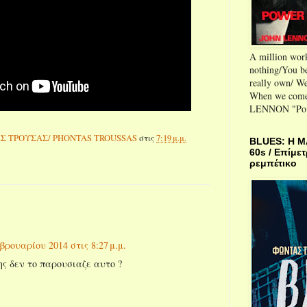
A million wor
nothing/You be
really own/ We
When we come
LENNON "Powe
Σ ΤΡΟΥΣΑΣ/ PHONTAS TROUSSAS
στις
7:19 μ.μ.
BLUES: H M
60s / Επίμετ
ρεμπέτικο
βρουαρίου 2014 στις 8:27 μ.μ.
ς δεν το παρουσιαζε αυτο ?