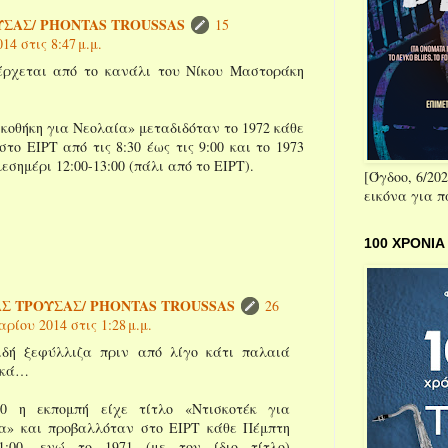
ΣΑΣ/ PHONTAS TROUSSAS
15
4 στις 8:47 μ.μ.
έρχεται από το κανάλι του Νίκου Μαστοράκη
κοθήκη για Νεολαία» μεταδιδόταν το 1972 κάθε
το ΕΙΡΤ από τις 8:30 έως τις 9:00 και το 1973
εσημέρι 12:00-13:00 (πάλι από το ΕΙΡΤ).
[Όγδοο, 6/202
εικόνα για 
100 ΧΡΟΝΙΑ
Σ ΤΡΟΥΣΑΣ/ PHONTAS TROUSSAS
26
ρίου 2014 στις 1:28 μ.μ.
ιδή ξεφύλλιζα πριν από λίγο κάτι παλαιά
ικά…
0 η εκπομπή είχε τίτλο «Ντισκοτέκ για
α» και προβαλλόταν στο ΕΙΡΤ κάθε Πέμπτη
1:00, ενώ το 1971 (με τον ίδιο τίτλο)