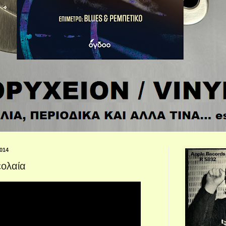
014
εολαία