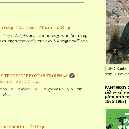
καλιδης
1 Νοεμβρίου 2014 στις 4:38 μ.μ.
ν Γωγω Ατζολετακη και συνεχισε ο Λευτερης
 επισης παρουσιαζε για ενα διαστημα το 'Σοφο
[LiFO Books, 
στην εικόνα
Σ ΤΡΟΥΣΑΣ/ PHONTAS TROUSSAS
1
ου 2014 στις 5:54 μ.μ.
ΡΑΝΤΕΒΟΥ 
πέρα κ. Κογκαλίδη. Ευχαριστώ για την
ελληνική π
νωνία.
μέσα από τη
1965-1982)
Μαΐου 2026 στις 12:55 π.μ.