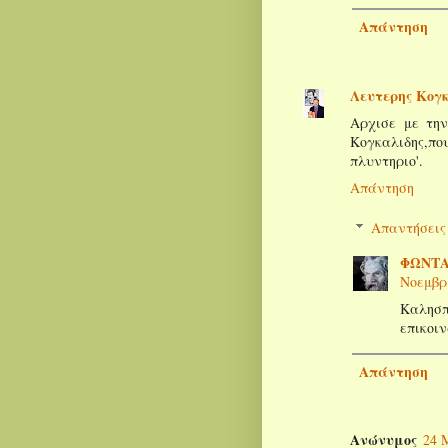
Απάντηση
Λευτερης Κογ
Αρχισε με τη
Κογκαλιδης,που
πλυντηριο'.
Απάντηση
Απαντήσεις
ΦΩΝΤΑ
Νοεμβρί
Καλησ
επικοι
Απάντηση
Ανώνυμος
24 