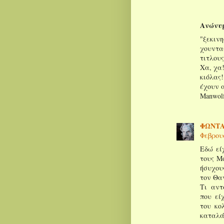
Ανώνυ
"ξεκιν
χουντα
τιτλους
Χα, χα!
κιόλας
έχουν 
Manwolf
ΦΩΝΤΑ
Φεβρουα
Εδώ εί
τους Μ
ήσυχου
τον Θα
Τι αντ
που εί
του κο
καταλά