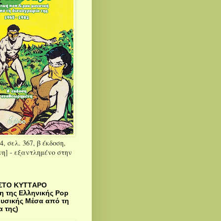
4, σελ. 367, β έκδοση,
η] - εξαντλημένο στην
ΣΤΟ KYTTΑΡΟ
η της Ελληνικής Pop
ουσικής Μέσα από τη
 της)