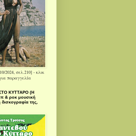
10/2024, σελ.210] - κλικ
 για παραγγελία
ΣΤΟ ΚΥΤΤΑΡΟ (Η
οπ & ροκ μουσική
 δισκογραφία της,