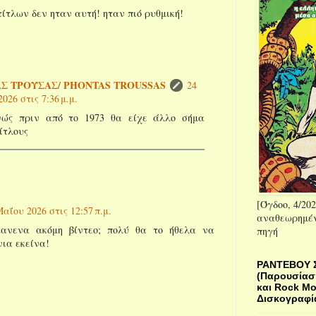
τίτλων δεν ηταν αυτή! ηταν πιό ρυθμική!
Σ ΤΡΟΥΣΑΣ/ PHONTAS TROUSSAS
24
026 στις 7:36 μ.μ.
ώς πριν από το 1973 θα είχε άλλο σήμα
ίτλους
[Όγδοο, 4/202
Μαΐου 2026 στις 12:57 π.μ.
αναθεωρημέν
κανενα ακόμη βίντεο; πολύ θα το ήθελα να
πηγή
ια εκείνα!
ΡΑΝΤΕΒΟΥ 
(Παρουσίασ
και Rock Μ
Δισκογραφία