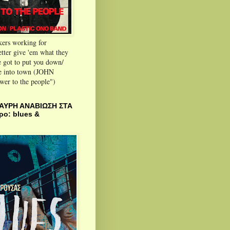
kers working for
tter give 'em what they
 got to put you down/
 into town (JOHN
r to the people")
ΑΥΡΗ ΑΝΑΒΙΩΣΗ ΣΤΑ
ρο: blues &