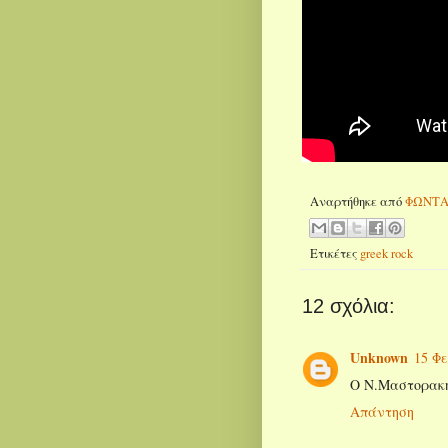
Αναρτήθηκε από
ΦΩΝΤΑ
Ετικέτες
greek rock
12 σχόλια:
Unknown
15 Φε
Ο Ν.Μαστορακη
Απάντηση