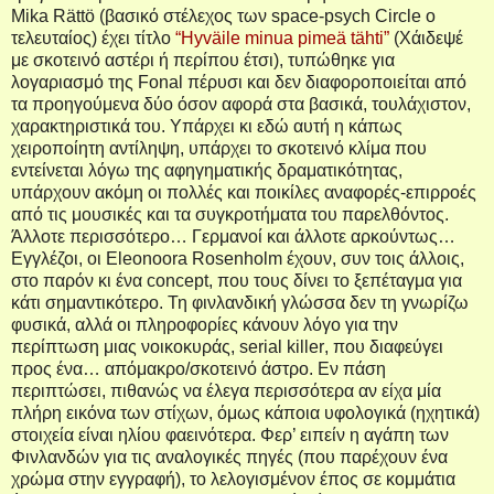
Mika Rättö (βασικό στέλεχος των
space
-
psych
Circle
ο
τελευταίος) έχει τίτλο
“Hyväile minua pimeä tähti”
(Χάιδεψέ
με σκοτεινό αστέρι ή περίπου έτσι), τυπώθηκε για
λογαριασμό της
Fonal
πέρυσι και δεν διαφοροποιείται από
τα προηγούμενα δύο όσον αφορά στα βασικά, τουλάχιστον,
χαρακτηριστικά του. Υπάρχει κι εδώ αυτή η κάπως
χειροποίητη αντίληψη, υπάρχει το σκοτεινό κλίμα που
εντείνεται λόγω της αφηγηματικής δραματικότητας,
υπάρχουν ακόμη οι πολλές και ποικίλες αναφορές-επιρροές
από τις μουσικές και τα συγκροτήματα του παρελθόντος.
Άλλοτε περισσότερο… Γερμανοί και άλλοτε αρκούντως…
Εγγλέζοι, οι
Eleonoora
Rosenholm
έχουν, συν τοις άλλοις,
στο παρόν κι ένα
concept
, που τους δίνει το ξεπέταγμα για
κάτι σημαντικότερο. Τη φινλανδική γλώσσα δεν τη γνωρίζω
φυσικά, αλλά οι πληροφορίες κάνουν λόγο για την
περίπτωση μιας νοικοκυράς,
serial
killer
, που διαφεύγει
προς ένα… απόμακρο/σκοτεινό άστρο. Εν πάση
περιπτώσει, πιθανώς να έλεγα περισσότερα αν είχα μία
πλήρη εικόνα των στίχων, όμως κάποια υφολογικά (ηχητικά)
στοιχεία είναι ηλίου φαεινότερα. Φερ’ ειπείν η αγάπη των
Φινλανδών για τις αναλογικές πηγές (που παρέχουν ένα
χρώμα στην εγγραφή), το λελογισμένον έπος σε κομμάτια