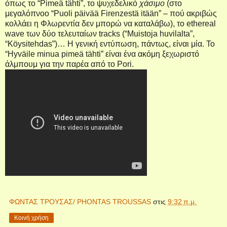
όπως το “Pimeä tähti”, το ψυχεδελικό
χάσιμο
(στο
μεγαλόπνοο “Puoli päivää Firenzestä itään” – πού ακριβώς
κολλάει η Φλωρεντία δεν μπορώ να καταλάβω), τ
o
ethereal
wave
των δύο τελευταίων
tracks
(“Muistoja huvilalta”,
“Köysitehdas”)… Η γενική εντύπωση, πάντως, είναι μία. Το
“Hyväile minua pimeä tähti” είναι ένα ακόμη ξεχωριστό
άλμπουμ για την παρέα από το
Pori
.
ΦΩΝΤΑΣ ΤΡΟΥΣΑΣ/ PHONTAS TROUSSAS
στις
9:32 π.μ.
Κοινή χρήση