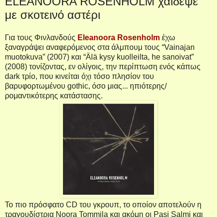
ELEANOORA ROSENHOLM χάιδεψέ
με σκοτεινό αστέρι
Για τους Φινλανδούς
Eleanoora
Rosenholm
έχω
ξαναγράψει αναφερόμενος στα άλμπουμ τους “
Vainajan
m
uotokuva
” (2007) και “
Älä kysy kuolleilta, he sanoivat
”
(2008) τονίζοντας, εν ολίγοις, την περίπτωση ενός κάπως
dark
τρίο, που κινείται όχι τόσο πλησίον του
βαρυφορτωμένου
gothic
, όσο μιας... ηπιότερης/
ρομαντικότερης κατάστασης.
Το πιο πρόσφατο
CD
του γκρουπ, το οποίον αποτελούν η
τραγουδίστρια Noora Tommila και ακόμη οι Pasi Salmi και