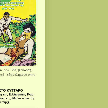
4, σελ. 367, β έκδοση,
η] - εξαντλημένο στην
ΣΤΟ KYTTΑΡΟ
η της Ελληνικής Pop
ουσικής Μέσα από τη
 της)