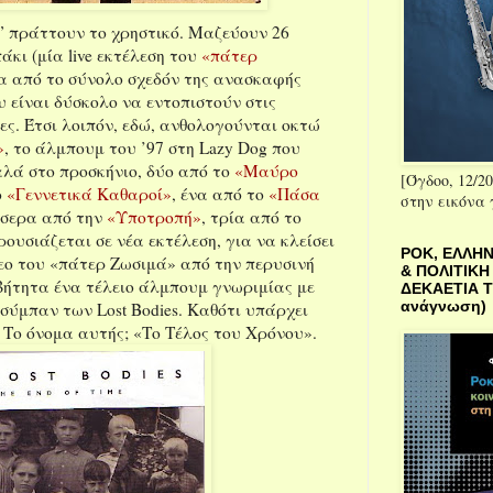
f” πράττουν το χρηστικό. Μαζεύουν 26
άκι (μία live εκτέλεση του
«πάτερ
να από το σύνολο σχεδόν της ανασκαφής
υ είναι δύσκολο να εντοπιστούν στις
ες. Έτσι λοιπόν, εδώ, ανθολογούνται οκτώ
»
, το άλμπουμ του ’97 στη Lazy Dog που
αλά στο προσκήνιο, δύο από το
«Μαύρο
[Όγδοο, 12/20
ο
«Γεννετικά Καθαροί»
, ένα από το
«Πάσα
στην εικόνα
σσερα από την
«Υποτροπή»
, τρία από το
αρουσιάζεται σε νέα εκτέλεση, για να κλείσει
ΡΟΚ, ΕΛΛΗΝ
τεο του «πάτερ Ζωσιμά» από την περυσινή
& ΠΟΛΙΤΙΚΗ
βήτητα ένα τέλειο άλμπουμ γνωριμίας με
ΔΕΚΑΕΤΙΑ ΤΟ
ανάγνωση)
ύμπαν των Lost Bodies. Καθότι υπάρχει
η. Το όνομα αυτής; «Το Τέλος του Χρόνου».