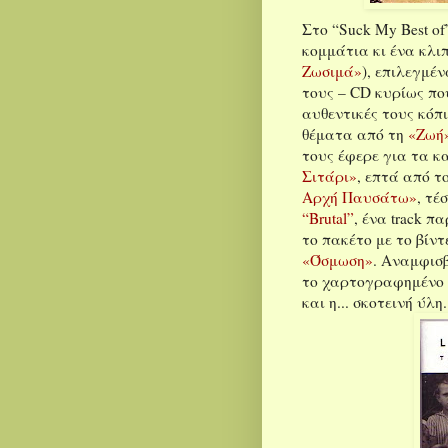
Στο “Suck My Best o
κομμάτια κι ένα κλιπ
Ζωσιμά»
), επιλεγμέ
τους – CD κυρίως πο
αυθεντικές τους κόπι
θέματα από τη
«Ζωή
τους έφερε για τα κ
Σιτάρι»
, επτά από τ
Αρχή Παυσάτω»
, τέ
“Brutal”
, ένα track π
το πακέτο με το βίν
«Όσμωση»
. Αναμφισ
το χαρτογραφημένο σ
και η... σκοτεινή ύλ