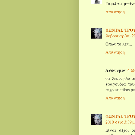
Γαμώ τις μπάντ
Απάντηση
ΦΩΝΤΑΣ ΤΡΟΥ
Φεβρουαρίου 201
Όπως το λες...
Απάντηση
Ανώνυμος
4 Μ
θα ξεκινησω α
τραγουδια του
augoustiatikos pe
Απάντηση
ΦΩΝΤΑΣ ΤΡΟΥ
2010 στις 3:39 μ
Είναι άξιοι ο