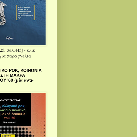
25, σελ.445] - κλικ
 για παραγγελία
ΙΚΟ ΡΟΚ, ΚΟΙΝΩΝΙΑ
 ΣΤΗ ΜΑΚΡΑ
Υ '60 (μία αντι-