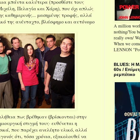
 μια μπάντα καλύτερα (προσθέστε τους
ιχάλη, Πελαγία και Χάρη), που όχι απλώς
της καθημερινής... μασημένης τροφής, αλλά
δικό της ανένταχτο, βλάσφημο και αυτόνομο
A million wor
nothing/You be
really own/ We
When we come
LENNON "Powe
BLUES: H M
60s / Επίμετ
ρεμπέτικο
αλήθεια πως βρέθηκαν (βρίσκονται) στην
μιουργική στιγμή τους· ευθύνεται η
ικά, που παρέχει ανελέητο υλικό, αλλά
εγονός ότι, τόσα χρόνια, εξακολουθεί να