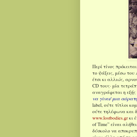
Περί τίνος πρόκειτα
το ψάξεις, μέσω του
έτσι κι αλλιώς, αρν
CD τους· μία τετράπτ
αναγράφεται η εξής
να γίνει/ μια αόρατ
label, ούτε τίτλοι κ
ούτε τηλέφωνα και δ
www.lostbodies.gr
κι έ
of Time” είναι αλήθε
δύσκολο να αποκρυπ
είναι άλλη από τη ρο