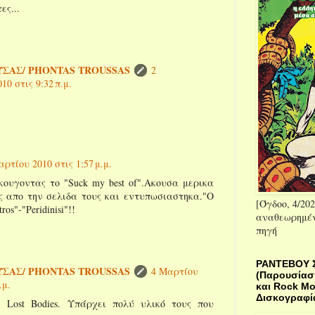
ες...
ΣΑΣ/ PHONTAS TROUSSAS
2
0 στις 9:32 π.μ.
αρτίου 2010 στις 1:57 μ.μ.
κουγοντας το "Suck my best of".Ακουσα μερικα
ς απο την σελιδα τους και εντυπωσιαστηκα."O
[Όγδοο, 4/202
tros"-"Peridinisi"!!
αναθεωρημέν
πηγή
ΡΑΝΤΕΒΟΥ 
ΣΑΣ/ PHONTAS TROUSSAS
4 Μαρτίου
(Παρουσίασ
.μ.
και Rock Μ
Δισκογραφία
ι Lost Bodies. Υπάρχει πολύ υλικό τους που