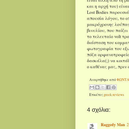
και η αρχή του) είνα
Lost Bodies παρουσιά
απουσία λόγου, το οπ
μακρόχρονης λούπας
βινυλίου, που παίζει
το τελευταίο volt τ
διάσταση του κομματ
φωτογραφία του εξ
πόζα ορφανοτροφείου
δασκάλα(;) να κοιτάζ
ο καθένας μας, πριν 
Αναρτήθηκε από
ΦΩΝΤΑ
Ετικέτες
greek reviews
4 σχόλια:
Raggedy Man
2