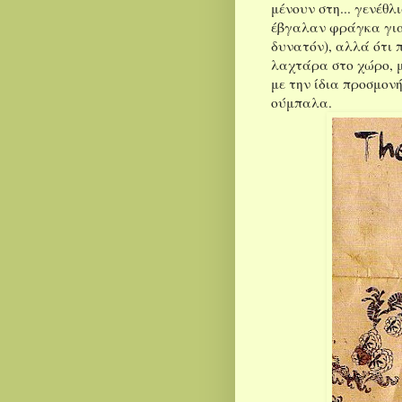
μένουν στη... γενέθλ
έβγαλαν φράγκα για 
δυνατόν), αλλά ότι πα
λαχτάρα στο χώρο, μ
με την ίδια προσμονή
ούμπαλα.