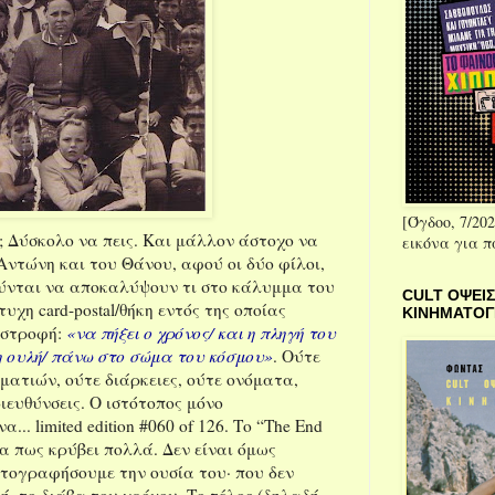
[Όγδοο, 7/202
ι; Δύσκολο να πεις. Και μάλλον άστοχο να
εικόνα για 
 Αντώνη και του Θάνου, αφού οι δύο φίλοι,
ούνται να αποκαλύψουν τι στο κάλυμμα του
CULT ΟΨΕΙΣ
υχη card-postal/θήκη εντός της οποίας
ΚΙΝΗΜΑΤΟ
 στροφή:
«να πήξει ο χρόνος/ και η πληγή του
η ουλή/ πάνω στο σώμα του κόσμου»
. Ούτε
ομματιών, ούτε διάρκειες, ούτε ονόματα,
ιευθύνσεις. Ο ιστότοπος μόνο
να... limited edition #060 of 126. Το “The End
ια πως κρύβει πολλά. Δεν είναι όμως
τογραφήσουμε την ουσία του· που δεν
ή, το διάβα του χρόνου. Το τέλος (δηλαδή