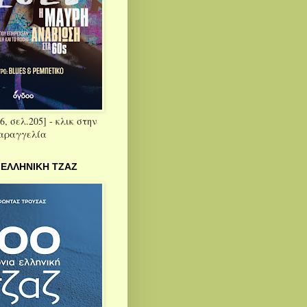
6, σελ.205] - κλικ στην
παραγγελία
 ΕΛΛΗΝΙΚΗ ΤΖΑΖ