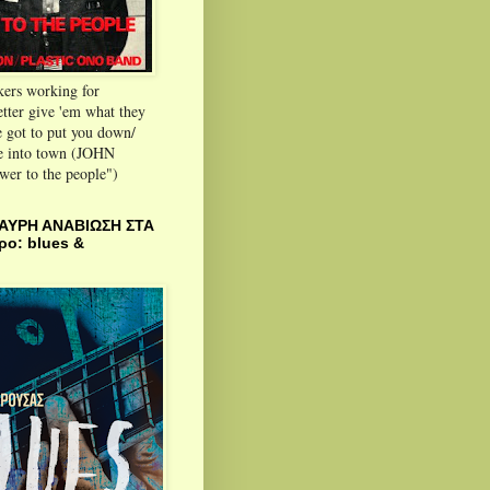
kers working for
tter give 'em what they
 got to put you down/
 into town (JOHN
r to the people")
ΑΥΡΗ ΑΝΑΒΙΩΣΗ ΣΤΑ
ρο: blues &