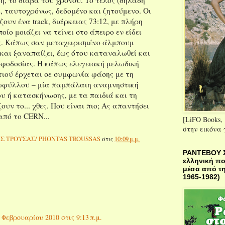
ι, ταυτοχρόνως, δεδομένο και ζητούμενο. Οι
ζουν ένα track, διάρκειας 73:12, με πλήρη
οίο μοιάζει να τείνει στο άπειρο εν είδει
. Κάπως σαν μεταχειρισμένο άλμπουμ
 και ξαναπαίζει, έως ότου καταναλωθεί και
ροφοδοσίας. Η κάπως ελεγειακή μελωδική
ιού έρχεται σε συμφωνία φάσης με τη
ωφύλλου – μία παμπάλαιη αναμνηστική
 ή κατασκήνωσης, με τα παιδιά και τη
ουν το... χθες. Που είναι πιο; Ας απαντήσει
από το CERN...
[LiFO Books, 
στην εικόνα
Σ ΤΡΟΥΣΑΣ/ PHONTAS TROUSSAS
στις
10:09 μ.μ.
ΡΑΝΤΕΒΟΥ 
ελληνική π
μέσα από τη
1965-1982)
 Φεβρουαρίου 2010 στις 9:13 π.μ.