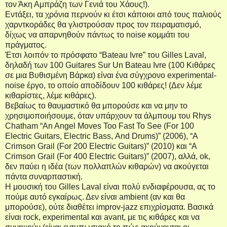
τον Άκη Αμπράζη των Γενιά του Χάους!).
Εντάξει, τα χρόνια περνούν κι έτσι κάποιοι από τους παλιούς
χαρντκοράδες θα γλιστρούσαν προς τον πειραματισμό,
δίχως να απαρνηθούν πάντως το
noise
κομμάτι του
πράγματος.
Έτσι λοιπόν το πρόσφατο “
Bateau
Ivre
” του
Gilles
Laval
,
δηλαδή των 100
Guitares
Sur
Un
Bateau
Ivre
(100 Κιθάρες
σε μια Βυθισμένη Βάρκα) είναι ένα σύγχρονο
experimental
-
noise
έργο, το οποίο αποδίδουν 100 κιθάρες! (Δεν λέμε
κιθαρίστες, λέμε κιθάρες).
Βεβαίως το θαυμαστικό θα μπορούσε και να μην το
χρησιμοποιήσουμε, όταν υπάρχουν τα άλμπουμ του
Rhys
Chatham
“
An
Angel
Moves
Too
Fast
To
See
(
For
100
Electric
Guitars
,
Electric
Bass
,
And
Drums
)” (2006), “
A
Crimson
Grail
(
For
200
Electric
Guitars
)” (2010)
και
“
A
Crimson
Grail
(
For
400
Electric
Guitars
)” (2007), αλλά,
ok
,
δεν παύει η ιδέα (των πολλαπλών κιθαρών) να ακούγεται
πάντα συναρπαστική.
Η μουσική του
Gilles
Laval
είναι πολύ ενδιαφέρουσα, ας το
πούμε αυτό εγκαίρως. Δεν είναι
ambient
(αν και θα
μπορούσε), ούτε διαθέτει
improv
-
jazz
επιχρίσματα. Βασικά
είναι
rock
,
experimental
και
avant
, με τις κιθάρες και να