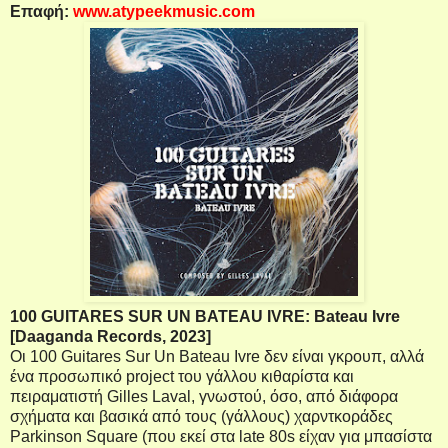
Επαφή
:
www.atypeekmusic.com
100 GUITARES SUR UN BATEAU IVRE: Bateau Ivre
[Daaganda Records, 2023]
Οι 100
Guitares
Sur
Un
Bateau
Ivre
δεν είναι γκρουπ, αλλά
ένα προσωπικό
project
του γάλλου κιθαρίστα και
πειραματιστή
Gilles
Laval
, γνωστού, όσο, από διάφορα
σχήματα και βασικά από τους (γάλλους) χαρντκοράδες
Parkinson
Square
(που εκεί στα
late
80
s
είχαν για μπασίστα