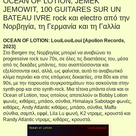
OCEAN OF LOTION, JEMEK
JEMOWIT, 100 GUITARES SUR UN
BATEAU IVRE rock και electro από την
Νορβηγία, τη Γερμανία και τη Γαλλία
OCEAN OF LOTION: LouiLouiLoui [Apollon Records,
2023]
Στο
Bergen της Νορβηγίας μπορεί να αναβιώνει το
progressive
rock
των 70
s
, σε όλες τις διαστάσεις του, μέσα
από τις δεκάδες μπάντες, που αναπτύσσονται και
εξελίσσονται εκεί, αλλά, ως φαίνεται, αυτό το αναβιωτικό
κλίμα περνάει και στις επόμενες δεκαετίες, στα 80
s
και στα
90
s
, με την παρουσία συγκροτημάτων που ασκούνται στην
synth
-
pop
και στο
synth
-
rock
. Μια τέτοια μπάντα είναι και οι
Ocean
of
Lotion
, τους οποίους αποτελούν οι
Bobby
Lotion
φωνές, κιθάρες, μπάσο, σύνθια,
Himalaya
Sabotage
φωνές,
κιθάρες,
Andy
Atlantic
κιθάρες, μπάσο, σύνθια,
Maffa
σύνθια, σαμπλ, εφφέ,
Lila
Lu
φωνή,
K
2 ντραμς, κρουστά και
Randy
Atlantic
ντραμς, κιθάρες, κρουστά.