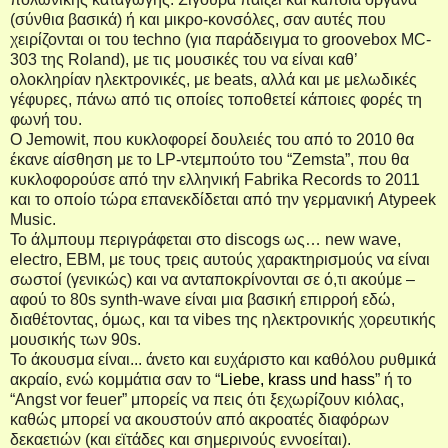
(σύνθια βασικά) ή και μικρο-κονσόλες, σαν αυτές που
χειρίζονται οι του
techno
(για παράδειγμα το
groovebox
MC
-
303 της
Roland
), με τις μουσικές του να είναι καθ’
ολοκληρίαν ηλεκτρονικές, με
beats
, αλλά και με μελωδικές
γέφυρες, πάνω από τις οποίες τοποθετεί κάποιες φορές τη
φωνή του.
Ο
Jemowit
, που κυκλοφορεί δουλειές του από το 2010 θα
έκανε αίσθηση με το
LP
-ντεμπούτο του “
Zemsta
”, που θα
κυκλοφορούσε από την ελληνική
Fabrika
Records
το 2011
και το οποίο τώρα επανεκδίδεται από την γερμανική
Atypeek
Music
.
Το άλμπουμ περιγράφεται στο
discogs
ως…
new
wave
,
electro
,
EBM
, με τους τρεις αυτούς χαρακτηρισμούς να είναι
σωστοί (γενικώς) και να ανταποκρίνονται σε ό,τι ακούμε –
αφού το 80
s
synth
-
wave
είναι μια βασική επιρροή εδώ,
διαθέτοντας, όμως, και τα
vibes
της ηλεκτρονικής χορευτικής
μουσικής των 90
s
.
Το άκουσμα είναι... άνετο και ευχάριστο και καθόλου ρυθμικά
ακραίο, ενώ κομμάτια σαν το “
Liebe,
k
rass und
h
ass
” ή το
“
Angst
vor
feuer
” μπορείς να πεις ότι ξεχωρίζουν κιόλας,
καθώς μπορεί να ακουστούν από ακροατές διαφόρων
δεκαετιών (και εϊτάδες και σημερινούς εννοείται).