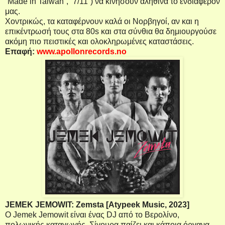
“
Made
in
Taiwan
”, “7/11”) να κινήσουν αληθινά το ενδιαφέρον
μας.
Χοντρικώς, τα καταφέρνουν καλά οι Νορβηγοί, αν και η
επικέντρωσή τους στα 80
s
και στα σύνθια θα δημιουργούσε
ακόμη πιο πειστικές και ολοκληρωμένες καταστάσεις.
Επαφή
:
www.apollonrecords.no
JEMEK JEMOWIT: Zemsta [Atypeek Music, 2023]
Ο
Jemek
Jemowit
είναι ένας
DJ
από το Βερολίνο,
πολωνικής καταγωγής. Σίγουρα παίζει και κάποια όργανα