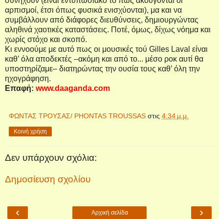
συνηχούν (είναι εντυπωσιακό το πώς ακούγονται οι
αρπισμοί, έτσι όπως φυσικά ενισχύονται), μα και να
συμβάλλουν από διάφορες διευθύνσεις, δημιουργώντας
αληθινά χαοτικές καταστάσεις. Ποτέ, όμως, δίχως νόημα και
χωρίς στόχο και σκοπό.
Κι εννοούμε με αυτό πως οι μουσικές τού
Gilles
Laval
είναι
καθ’ όλα αποδεκτές –ακόμη και από το... μέσο ροκ αυτί θα
υποστηρίζαμε– διατηρώντας την ουσία τους καθ’ όλη την
ηχογράφηση.
Επαφή
:
www.daaganda.com
ΦΩΝΤΑΣ ΤΡΟΥΣΑΣ/ PHONTAS TROUSSAS
στις
4:34 μ.μ.
Κοινή χρήση
Δεν υπάρχουν σχόλια:
Δημοσίευση σχολίου
‹
›
Αρχική σελίδα